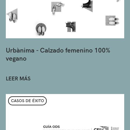
Urbànima - Calzado femenino 100%
vegano
LEER MÁS
CASOS DE ÉXITO