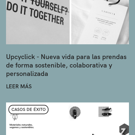
Upcyclick - Nueva vida para las prendas
de forma sostenible, colaborativa y
personalizada
LEER MÁS
CASOS DE ÉXITO