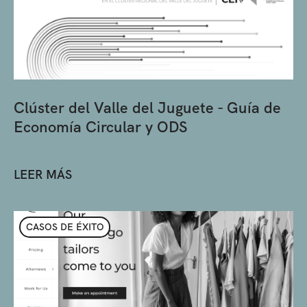
Clúster del Valle del Juguete - Guía de
Economía Circular y ODS
LEER MÁS
CASOS DE ÉXITO