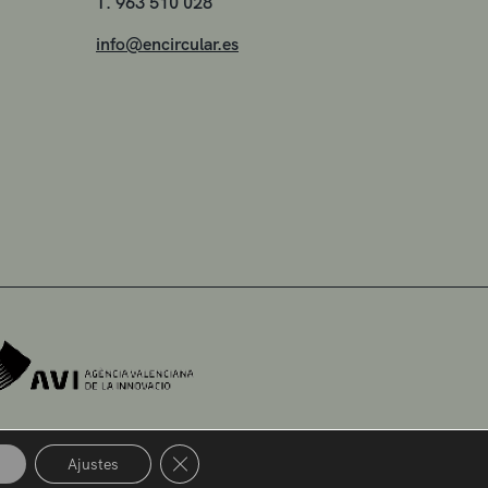
T. 963 510 028
info@encircular.es
Cerrar el banner de cookies RGPD
Ajustes