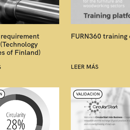
 requirement
FURN360 training 
 (Technology
es of Finland)
LEER MÁS
S
N
VALIDACION