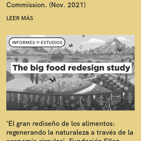
Commission. (Nov. 2021)
LEER MÁS
INFORMES-Y-ESTUDIOS
'El gran rediseño de los alimentos:
regenerando la naturaleza a través de la