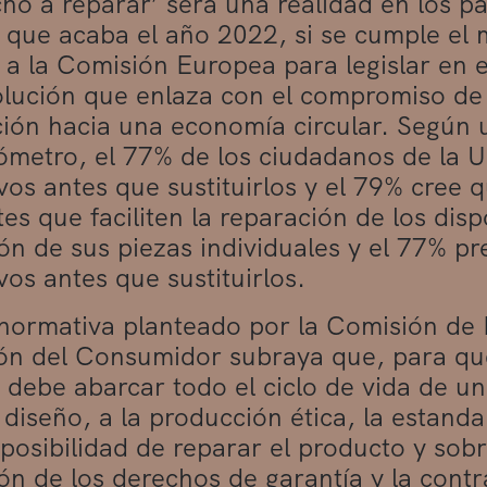
cho a reparar’ será una realidad en los p
 que acaba el año 2022, si se cumple el
a la Comisión Europea para legislar en es
lución que enlaza con el compromiso de
ción hacia una economía circular. Según 
metro, el 77% de los ciudadanos de la UE
ivos antes que sustituirlos y el 79% cree q
es que faciliten la reparación de los dispo
ión de sus piezas individuales y el 77% pr
vos antes que sustituirlos.
 normativa planteado por la Comisión de 
ón del Consumidor subraya que, para que
, debe abarcar todo el ciclo de vida de u
 diseño, a la producción ética, la estanda
 posibilidad de reparar el producto y sobre
ón de los derechos de garantía y la contr