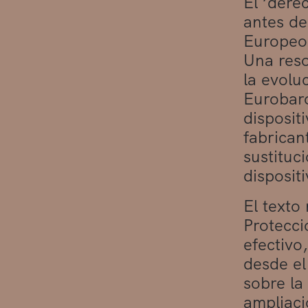
El ‘dere
antes de
Europeo 
Una reso
la evolu
Eurobaró
disposit
fabricant
sustituc
dispositi
El texto
Protecci
efectivo
desde el
sobre la
ampliaci