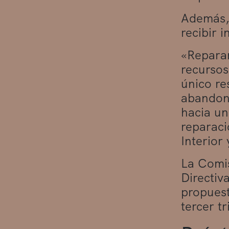
Además, 
recibir 
«Reparar
recursos
único re
abandona
hacia un
reparaci
Interior
La Comis
Directiv
propuest
tercer t