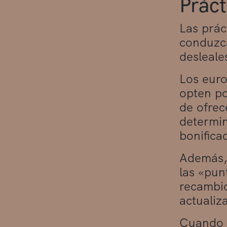
Práct
Las prác
conduzca
desleale
Los euro
opten po
de ofrec
determin
bonifica
Además, 
las «pun
recambio
actualiz
Cuando u