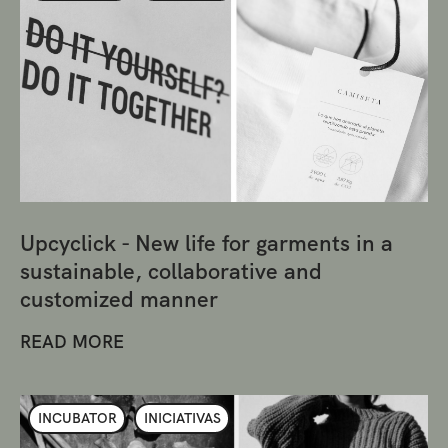
Upcyclick - New life for garments in a
sustainable, collaborative and
customized manner
READ MORE
INCUBATOR
INICIATIVAS