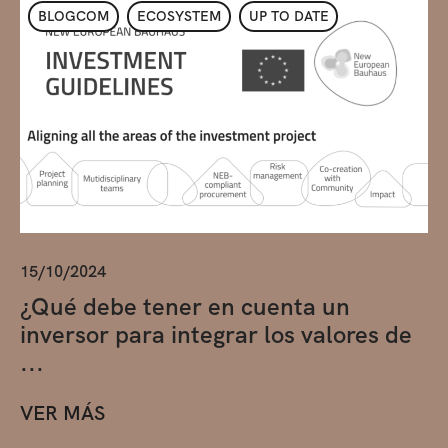
BLOGCOM
ECOSYSTEM
UP TO DATE
15/10/2024
¿Qué debe tener en cuenta un
inversor para integrar los valores de
...
VER MÁS