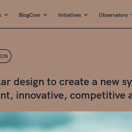
s
BlogCom
Initiatives
Observatory
ION
lar design to create a new sy
ent, innovative, competitive