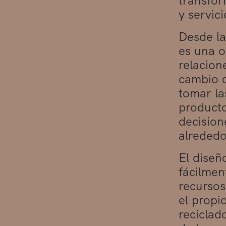
transfor
y servic
Desde la
es una o
relacion
cambio d
tomar la
producto
decision
alrededo
El diseñ
fácilmen
recursos
el propi
reciclad