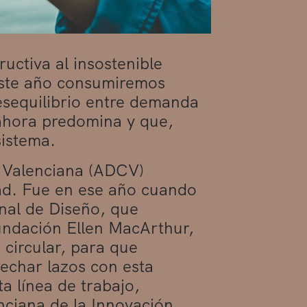
uctiva al insostenible
este año consumiremos
desequilibrio entre demanda
ahora predomina y que,
sistema.
t Valenciana (ADCV)
ad. Fue en ese año cuando
nal de Diseño, que
undación Ellen MacArthur,
 circular, para que
echar lazos con esta
 línea de trabajo,
nciana de la Innovación