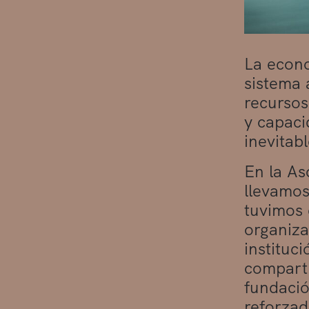
La econo
sistema 
recursos
y capaci
inevitab
En la As
llevamos
tuvimos 
organiza
instituc
comparti
fundació
reforzad