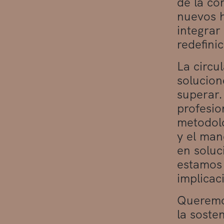
de la co
nuevos 
integrar
redefini
La circu
solucion
superar.
profesio
metodolo
y el man
en soluc
estamos 
implicac
Queremos
la soste