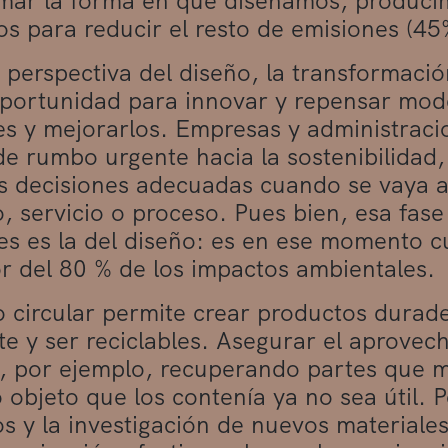
mar la forma en que diseñamos, produci
ios para reducir el resto de emisiones (45
 perspectiva del diseño, la transformació
portunidad para innovar y repensar mode
es y mejorarlos. Empresas y administraci
e rumbo urgente hacia la sostenibilidad,
s decisiones adecuadas cuando se vaya a 
, servicio o proceso. Pues bien, esa fas
es es la del diseño: es en ese momento 
r del 80 % de los impactos ambientales.
o circular permite crear productos durad
te y ser reciclables. Asegurar el aprove
, por ejemplo, recuperando partes que m
o objeto que los contenía ya no sea útil. 
os y la investigación de nuevos materiale