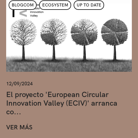
BLOGCOM
ECOSYSTEM
UP TO DATE
12/09/2024
El proyecto 'European Circular
Innovation Valley (ECIV)' arranca
co...
VER MÁS