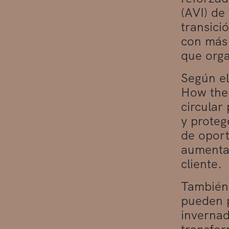
(AVI) de
transici
con más 
que org
Según el
How the 
circular
y proteg
de oport
aumentan
cliente.
También 
pueden p
invernad