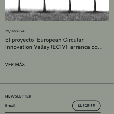
12/09/2024
El proyecto 'European Circular
Innovation Valley (ECIV)' arranca co...
VER MÁS
NEWSLETTER
SUSCRIBE