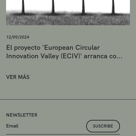
12/09/2024
El proyecto 'European Circular
Innovation Valley (ECIV)' arranca co...
VER MÁS
NEWSLETTER
SUSCRIBE