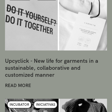
Upcyclick - New life for garments in a
sustainable, collaborative and
customized manner
READ MORE
INCUBATOR
INICIATIVAS