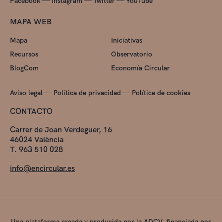
—
—
—
Facebook
Instagram
Twitter
YouTube
MAPA WEB
Mapa
Iniciativas
Recursos
Observatorio
BlogCom
Economía Circular
—
—
Aviso legal
Política de privacidad
Política de cookies
CONTACTO
Carrer de Joan Verdeguer, 16
46024 València
T. 963 510 028
info@encircular.es
Una plataforma creada y producida por la ADCV, financiada por