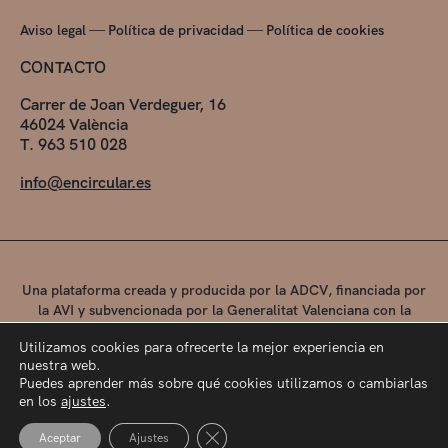
—
—
Aviso legal
Política de privacidad
Política de cookies
CONTACTO
Carrer de Joan Verdeguer, 16
46024 València
T. 963 510 028
info@encircular.es
Una plataforma creada y producida por la ADCV, financiada por
la AVI y subvencionada por la Generalitat Valenciana con la
colaboración de la Conselleria de Educación, Universidades y
Utilizamos cookies para ofrecerte la mejor experiencia en
Empleo.
nuestra web.
Puedes aprender más sobre qué cookies utilizamos o cambiarlas
en los
ajustes
.
Cerrar el banner de cookies RGPD
Aceptar
Ajustes