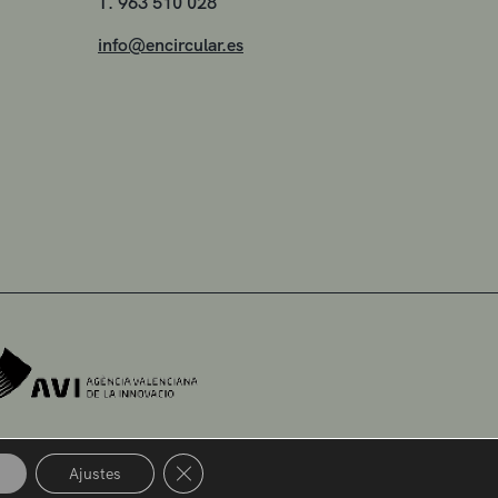
T. 963 510 028
info@encircular.es
Cerrar el banner de cookies RGPD
Ajustes