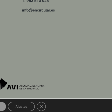
T. 963 510 028
info@encircular.es
Cerrar el banner de cookies RGPD
Ajustes