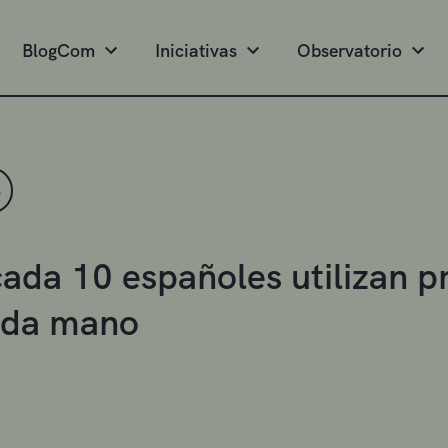
BlogCom
Iniciativas
Observatorio
S
cada 10 españoles utilizan p
nda mano