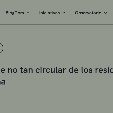
BlogCom
Iniciativas
Observatorio
S
je no tan circular de los re
ña