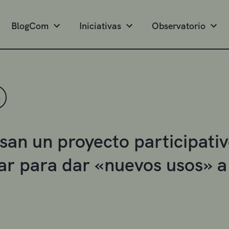
BlogCom
Iniciativas
Observatorio
S
san un proyecto participati
lar para dar «nuevos usos» 