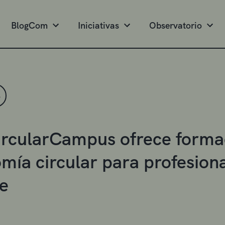
BlogCom
Iniciativas
Observatorio
S
rcularCampus ofrece formac
mía circular para profesiona
e