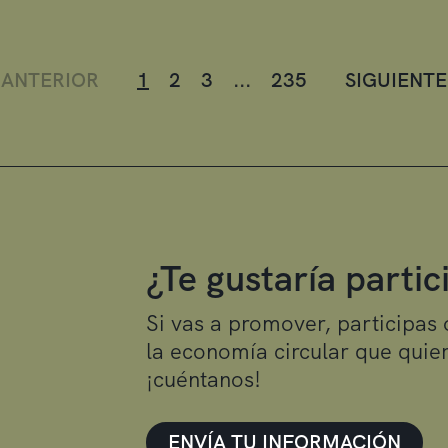
-
ANTERIOR
1
2
3
...
235
SIGUIENTE
¿Te gustaría parti
Si vas a promover, participas
la economía circular que quier
¡cuéntanos!
ENVÍA TU INFORMACIÓN