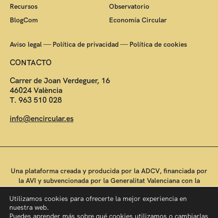
Recursos
Observatorio
BlogCom
Economía Circular
—
—
Aviso legal
Política de privacidad
Política de cookies
CONTACTO
Carrer de Joan Verdeguer, 16
46024 València
T. 963 510 028
info@encircular.es
Una plataforma creada y producida por la ADCV, financiada por
la AVI y subvencionada por la Generalitat Valenciana con la
colaboración de la Conselleria de Educación, Universidades y
Utilizamos cookies para ofrecerte la mejor experiencia en
Empleo.
nuestra web.
Puedes aprender más sobre qué cookies utilizamos o cambiarlas