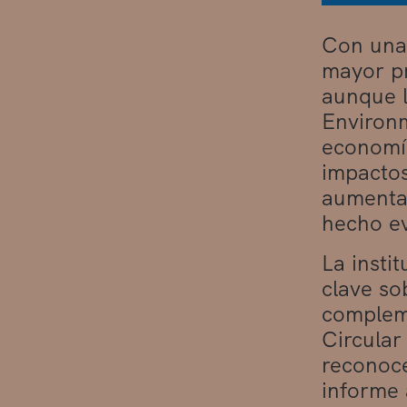
Con una 
mayor pr
aunque l
Environm
economía
impactos
aumentan
hecho ev
La insti
clave so
complem
Circular
reconoce
informe 