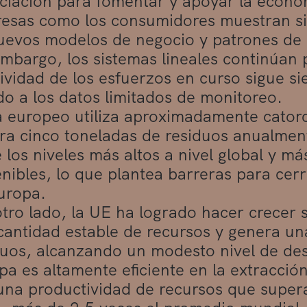
nciación para fomentar y apoyar la econom
esas como los consumidores muestran sig
uevos modelos de negocio y patrones de
embargo, los sistemas lineales continúan
ividad de los esfuerzos en curso sigue si
do a los datos limitados de monitoreo.
 europeo utiliza aproximadamente catorc
ra cinco toneladas de residuos anualmente
 los niveles más altos a nivel global y más
nibles, lo que plantea barreras para cerr
uropa.
otro lado, la UE ha logrado hacer crecer 
cantidad estable de recursos y genera un
duos, alcanzando un modesto nivel de de
a es altamente eficiente en la extracción
una productividad de recursos que super