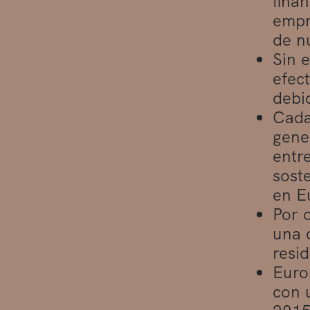
fina
empr
de n
Sin 
efect
debi
Cada
gene
entre
soste
en E
Por 
una 
resi
Europ
con 