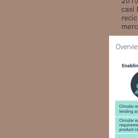
2015
casi 
recic
merc