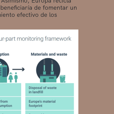
 Asimismo, Europa recicla
 beneficiaría de fomentar un
iento efectivo de los