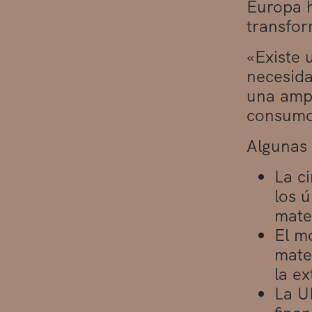
Europa h
transfor
«Existe 
necesida
una ampl
consumo
Algunas 
La c
los 
mate
El mo
mate
la e
La U