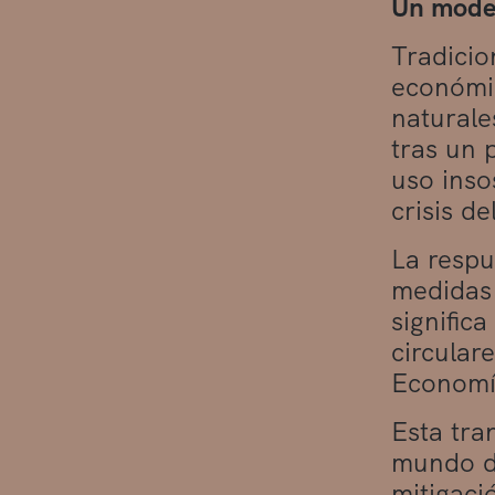
Un model
Tradicio
económic
naturale
tras un 
uso inso
crisis d
La respu
medidas 
signific
circular
Economía
Esta tra
mundo de
mitigaci