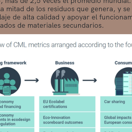
, más de 2,5 veces el promedio mundial.
la mitad de los residuos que genera, y se
laje de alta calidad y apoyar el funcionam
ados de materiales secundarios.