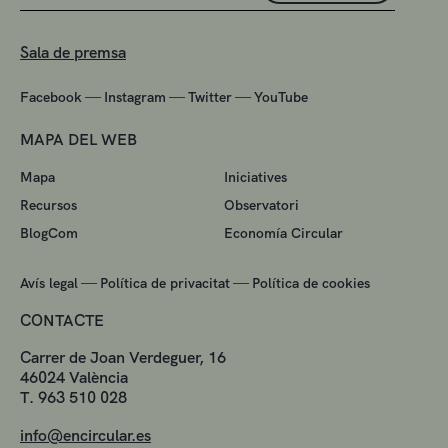
Sala de premsa
—
—
—
Facebook
Instagram
Twitter
YouTube
MAPA DEL WEB
Mapa
Iniciatives
Recursos
Observatori
BlogCom
Economía Circular
—
—
Avís legal
Política de privacitat
Política de cookies
CONTACTE
Carrer de Joan Verdeguer, 16
46024 València
T. 963 510 028
info@encircular.es