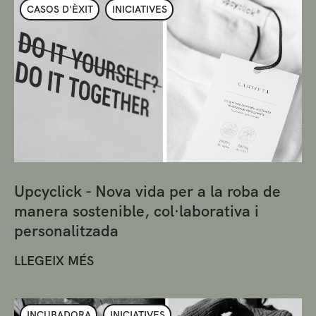
CASOS D'ÈXIT
INICIATIVES
Upcyclick - Nova vida per a la roba de
manera sostenible, col·laborativa i
personalitzada
LLEGEIX MÉS
INCUBADORA
INICIATIVES