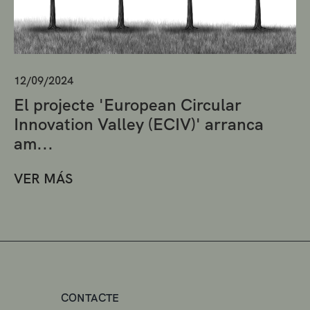
12/09/2024
El projecte 'European Circular
Innovation Valley (ECIV)' arranca
am...
VER MÁS
CONTACTE