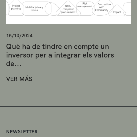
15/10/2024
Què ha de tindre en compte un
inversor per a integrar els valors
de...
VER MÁS
NEWSLETTER