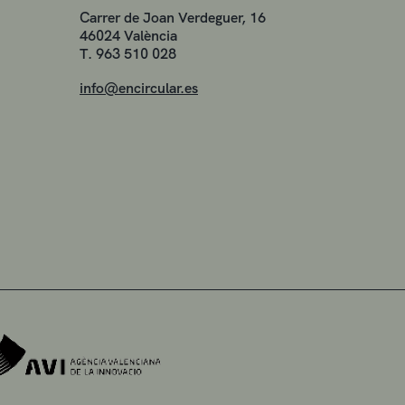
Carrer de Joan Verdeguer, 16
46024 València
T. 963 510 028
info@encircular.es