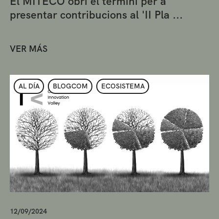
El MITECO obri el termini per a
presentar contribucions al 'II Pla ...
VER MÁS
AL DÍA
BLOGCOM
ECOSISTEMA
12/09/2024