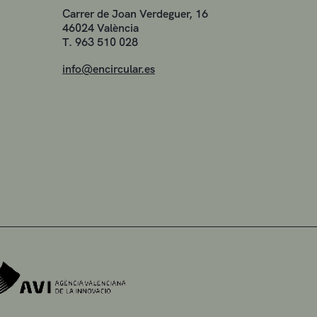
Carrer de Joan Verdeguer, 16
46024 València
T. 963 510 028
info@encircular.es