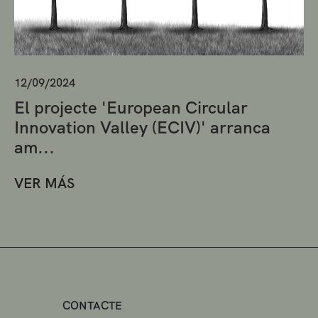
12/09/2024
El projecte 'European Circular
Innovation Valley (ECIV)' arranca
am...
VER MÁS
CONTACTE