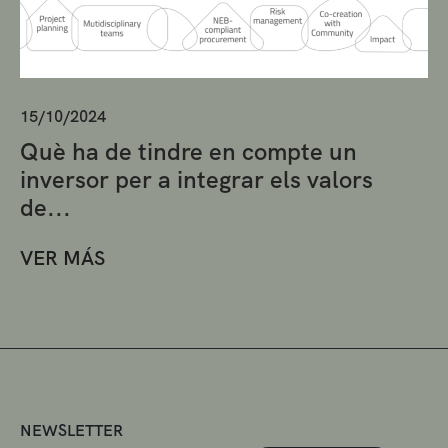
15/10/2024
Què ha de tindre en compte un
inversor per a integrar els valors
de...
VER MÁS
NEWSLETTER