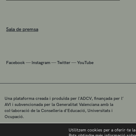
Sala de premsa
—
—
—
Facebook
Instagram
Twitter
YouTube
Una plataforma creada i produïda per l'ADCV, finançada per l’
AVI i subvencionada per la Generalitat Valenciana amb la
col·laboració de la Conselleria d'Educació, Universitats i
Ocupació.
Utilitzem cookies per a oferir-te l
Pots obtindre més informació sobre