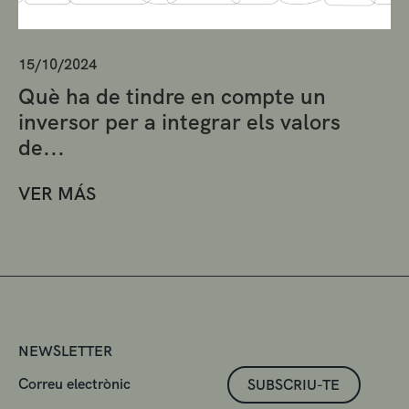
15/10/2024
Què ha de tindre en compte un
inversor per a integrar els valors
de...
VER MÁS
NEWSLETTER
SUBSCRIU-TE