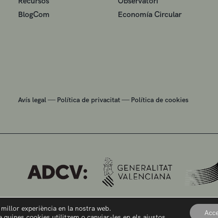
Recursos
Observatori
BlogCom
Economía Circular
—
—
Avís legal
Política de privacitat
Política de cookies
a millor experiència en la nostra web.
Acce
 quines cookies utilitzem o canviar-les en els
ajustos
.