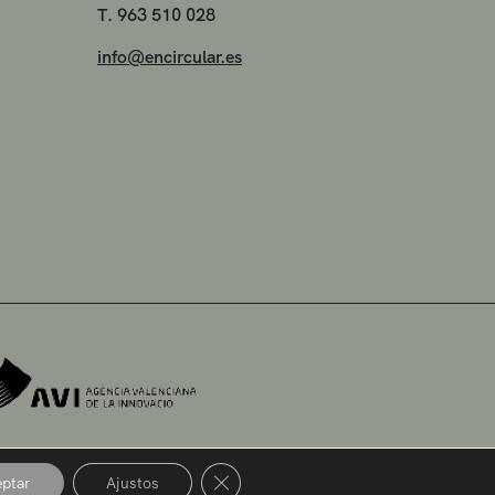
T. 963 510 028
info@encircular.es
Close GDPR Cookie Banner
ptar
Ajustos