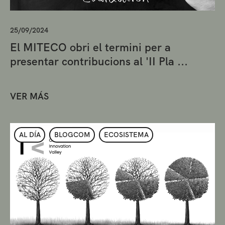
25/09/2024
El MITECO obri el termini per a
presentar contribucions al 'II Pla ...
VER MÁS
AL DÍA
BLOGCOM
ECOSISTEMA