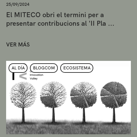
25/09/2024
El MITECO obri el termini per a
presentar contribucions al 'II Pla ...
VER MÁS
AL DÍA
BLOGCOM
ECOSISTEMA