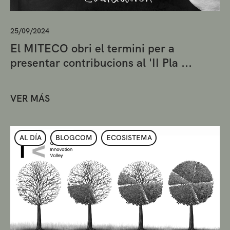
25/09/2024
El MITECO obri el termini per a
presentar contribucions al 'II Pla ...
VER MÁS
AL DÍA
BLOGCOM
ECOSISTEMA