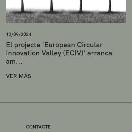
12/09/2024
El projecte 'European Circular
Innovation Valley (ECIV)' arranca
am...
VER MÁS
CONTACTE