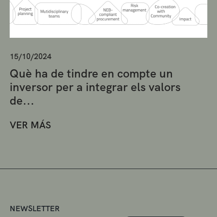
15/10/2024
Què ha de tindre en compte un
inversor per a integrar els valors
de...
VER MÁS
NEWSLETTER