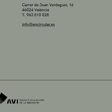
Carrer de Joan Verdeguer, 16
46024 València
T. 963 510 028
info@encircular.es