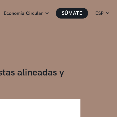
SÚMATE
Economía Circular
ESP
tas alineadas y