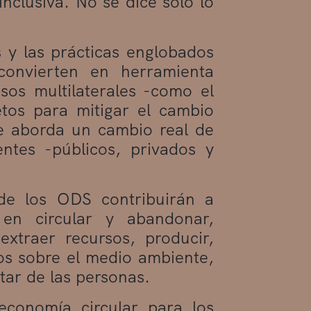
clusiva. No se dice solo lo
 y las prácticas englobados
onvierten en herramienta
sos multilaterales -como el
etos para mitigar el cambio
se aborda un cambio real de
ntes -públicos, privados y
de los ODS contribuirán a
en circular y abandonar,
-extraer recursos, producir,
os sobre el medio ambiente,
star de las personas.
 economía circular para los