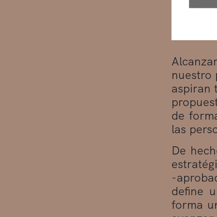
Alcanzar
nuestro 
aspiran 
propuest
de forma
las pers
De hecho
estratég
-aproba
define 
forma un