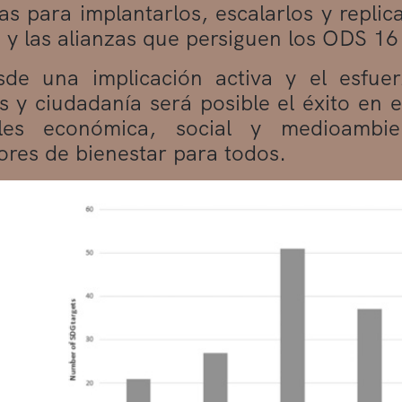
as para implantarlos, escalarlos y replic
 y las alianzas que persiguen los ODS 16
sde una implicación activa y el esfue
 y ciudadanía será posible el éxito en 
bles económica, social y medioambie
res de bienestar para todos.