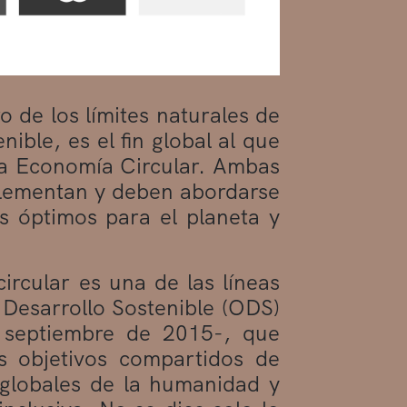
 de los límites naturales de
ible, es el fin global al que
la Economía Circular. Ambas
plementan y deben abordarse
s óptimos para el planeta y
rcular es una de las líneas
 Desarrollo Sostenible (ODS)
 septiembre de 2015-, que
s objetivos compartidos de
 globales de la humanidad y