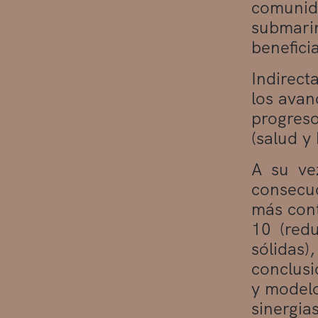
comunida
submari
benefici
Indirect
los avan
progres
(salud y
A su vez
consecuc
más cont
10 (redu
sólidas
conclusi
y modelo
sinergi