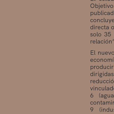
Objetiv
publica
concluy
directa 
solo 35
relación
El nuev
economí
produci
dirigida
reducció
vinculad
6 (agua
contamin
9 (indu