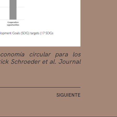
conomía circular para los
rick Schroeder et al. Journal
SIGUIENTE