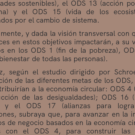
des sostenibles), el ODS 13 (acción por
na) y el ODS 15 (vida de los ecosist
ados por el cambio de sistema.
amente, y dada la visión transversal con 
ces en estos objetivos impactarán, a su v
os en los ODS 1 (fin de la pobreza), O
 bienestar de todas las personas).
, según el estudio dirigido por Schro
ión de las diferentes metas de los ODS, 
ribuirían a la economía circular: ODS 4
cción de las desigualdades); ODS 16 (pa
), y el ODS 17 (alianzas para logra
ones, subraya que, para avanzar en la i
s de negocio basados en la economía circ
as con el ODS 4, para construir las 