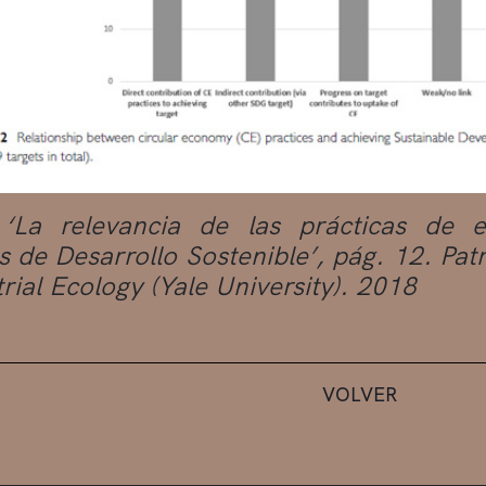
 ‘La relevancia de las prácticas de e
s de Desarrollo Sostenible’, pág. 12. Pat
trial Ecology (Yale University). 2018
VOLVER