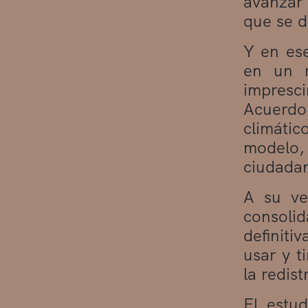
avanzar 
que se d
Y en ese
en un m
impresci
Acuerdo 
climátic
modelo,
ciudadan
A su ve
consoli
definiti
usar y t
la redis
El estud