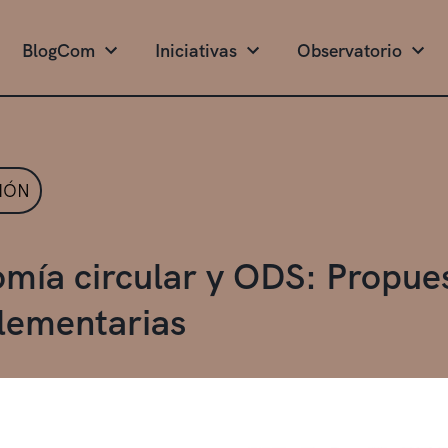
BlogCom
Iniciativas
Observatorio
IÓN
mía circular y ODS: Propues
ementarias