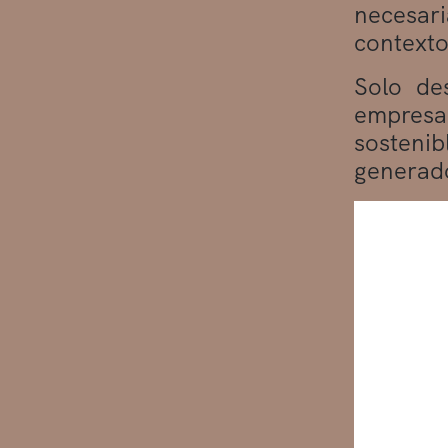
necesari
contexto
Solo de
empresas
sosteni
generado