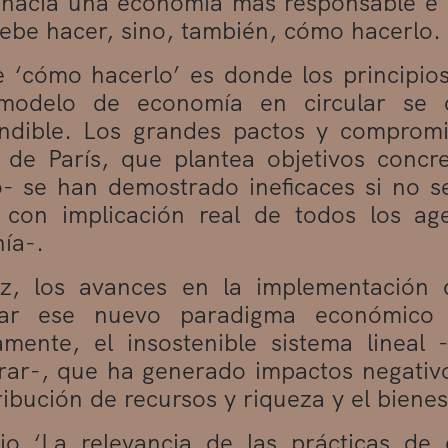
hacia una economía más responsable e in
ebe hacer, sino, también, cómo hacerlo.
 ‘cómo hacerlo’ es donde los principios
odelo de economía en circular se c
ndible. Los grandes pactos y compromi
de París, que plantea objetivos concr
o- se han demostrado ineficaces si no 
 con implicación real de todos los age
ía-.
z, los avances en la implementación 
dar ese nuevo paradigma económico 
vamente, el insostenible sistema lineal 
irar-, que ha generado impactos negativ
tribución de recursos y riqueza y el biene
io ‘La relevancia de las prácticas de