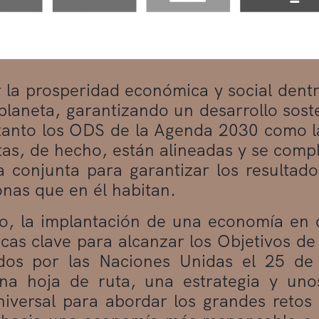
 la prosperidad económica y social dentro
planeta, garantizando un desarrollo sosten
tanto los ODS de la Agenda 2030 como 
as, de hecho, están alineadas y se com
 conjunta para garantizar los resultado
onas que en él habitan.
, la implantación de una economía en ci
icas clave para alcanzar los Objetivos de
dos por las Naciones Unidas el 25 de
una hoja de ruta, una estrategia y uno
iversal para abordar los grandes retos