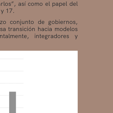
arlos”, así como el papel del
 y 17.
rzo conjunto de gobiernos,
esa transición hacia modelos
ntalmente, integradores y