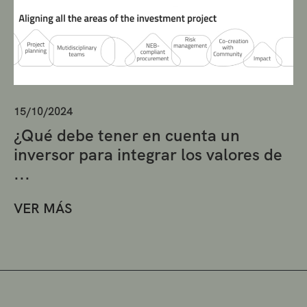
15/10/2024
¿Qué debe tener en cuenta un
inversor para integrar los valores de
...
VER MÁS