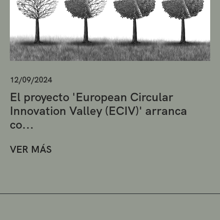
12/09/2024
El proyecto 'European Circular
Innovation Valley (ECIV)' arranca
co...
VER MÁS