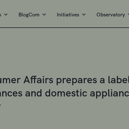
s
BlogCom
Initiatives
Observatory
mer Affairs prepares a label
ances and domestic appliance
r