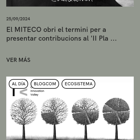
25/09/2024
El MITECO obri el termini per a
presentar contribucions al 'II Pla ...
VER MÁS
AL DÍA
BLOGCOM
ECOSISTEMA