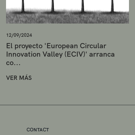
12/09/2024
El proyecto 'European Circular
Innovation Valley (ECIV)' arranca
co...
VER MÁS
CONTACT