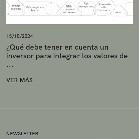
15/10/2024
¿Qué debe tener en cuenta un
inversor para integrar los valores de
...
VER MÁS
NEWSLETTER