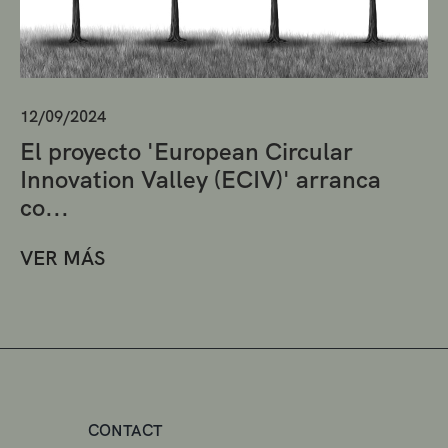
12/09/2024
El proyecto 'European Circular
Innovation Valley (ECIV)' arranca
co...
VER MÁS
CONTACT