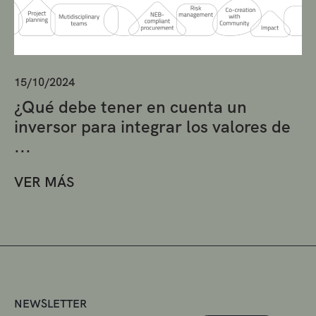
15/10/2024
¿Qué debe tener en cuenta un
inversor para integrar los valores de
...
VER MÁS
NEWSLETTER