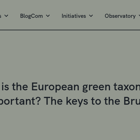
s
BlogCom
Initiatives
Observatory
is the European green taxon
portant? The keys to the Br