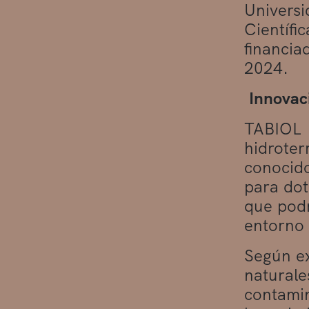
Universi
Científic
financia
2024.
Innovaci
TABIOL p
hidroter
conocido
para dot
que podr
entorno 
Según ex
naturale
contamin