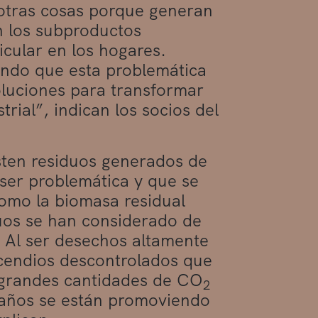
e otras cosas porque generan
n los subproductos
icular en los hogares.
endo que esta problemática
oluciones para transformar
rial”, indican los socios del
isten residuos generados de
ser problemática y que se
como la biomasa residual
duos se han considerado de
 Al ser desechos altamente
ncendios descontrolados que
 grandes cantidades de CO
2
s años se están promoviendo