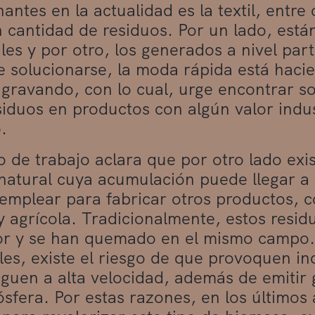
antes en la actualidad es la textil, entr
 cantidad de residuos. Por un lado, está
ales y por otro, los generados a nivel part
e solucionarse, la moda rápida está haci
agravando, con lo cual, urge encontrar s
siduos en productos con algún valor indust
.
o de trabajo aclara que por otro lado ex
atural cuya acumulación puede llegar a 
emplear para fabricar otros productos, 
 y agrícola. Tradicionalmente, estos resi
or y se han quemado en el mismo campo.
les, existe el riesgo de que provoquen i
guen a alta velocidad, además de emitir
ósfera. Por estas razones, en los último