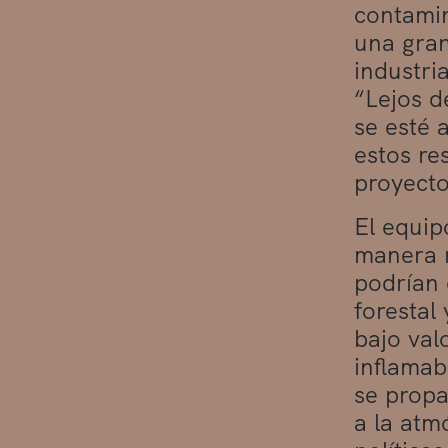
contamin
una gran
industri
“Lejos d
se esté 
estos re
proyecto
El equip
manera n
podrían 
forestal
bajo val
inflamab
se propa
a la atm