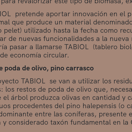
s para revalorizar este tipo de biomasa, e
IOL pretende aportar innovación en el 
mal que produce un material denominado 
 pelet) utilizado hasta la fecha como rec
ar de nuevas funcionalidades a la nueva 
ía pasar a llamarse TABIOL (tablero biol
de economía circular.
e poda de olivo, pino carrasco
oyecto TABIOL se van a utilizar los resid
: los restos de poda de olivo que, neces
 el árbol produzca olivas en cantidad y 
duos procedentes del pino halepensis (o ca
dominante entre las coníferas, presente e
 y considerado taxón fundamental en la