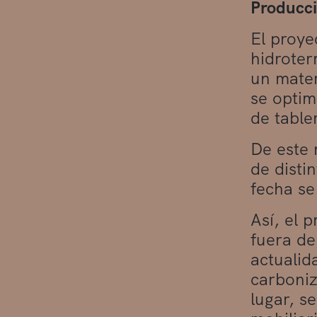
Producci
El proye
hidroter
un mater
se optim
de table
De este 
de disti
fecha se
Así, el 
fuera de
actualid
carboniz
lugar, s