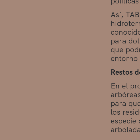
política
Así, TAB
hidroter
conocido
para dot
que podr
entorno 
Restos d
En el pr
arbóreas
para que
los resi
especie 
arbolada