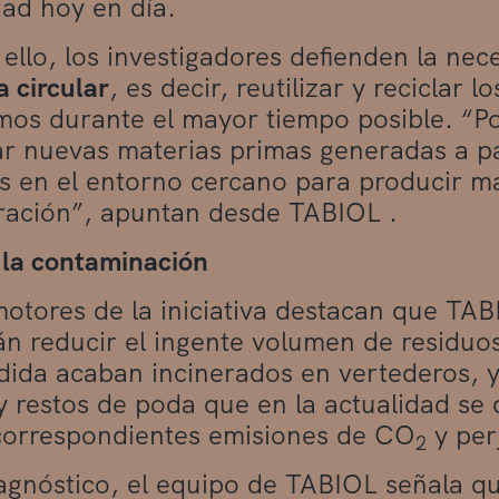
dad hoy en día.
 ello, los investigadores defienden la nec
 circular
, es decir, reutilizar y reciclar 
os durante el mayor tiempo posible. “Por
r nuevas materias primas generadas a par
 en el entorno cercano para producir ma
ración”, apuntan desde TABIOL .
 la contaminación
otores de la iniciativa destacan que TA
án reducir el ingente volumen de residuos
ida acaban incinerados en vertederos, y
 y restos de poda que en la actualidad s
correspondientes emisiones de CO
y per
2
agnóstico, el equipo de TABIOL señala qu