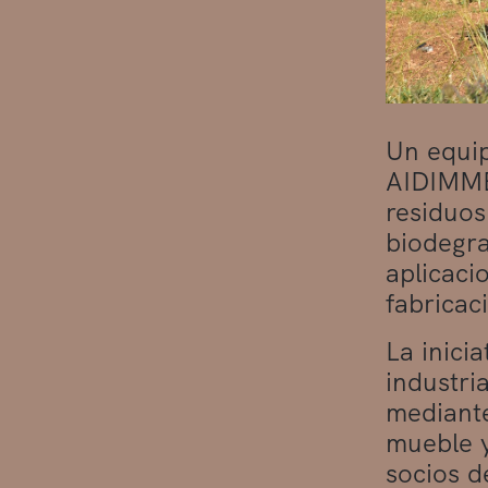
Un equip
AIDIMME
residuos
biodegra
aplicaci
fabricac
La inici
industri
mediante
mueble y
socios d