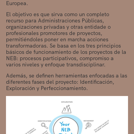
Europea.
El objetivo es que sirva como un completo
recurso para Administraciones Públicas,
organizaciones privadas y otras entidade o
profesionales promotores de proyectos,
permitiéndoles poner en marcha acciones
transformadoras. Se basa en los tres principios
básicos de funcionamiento de los proyectos de la
NEB: procesos participativos, compromiso a
varios niveles y enfoque transdisciplinar.
Además, se definen herramientas enfocadas a las
diferentes fases del proyecto: Identificación,
Exploración y Perfeccionamiento.