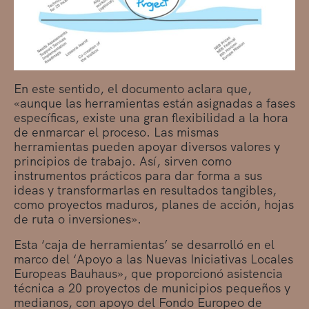
En este sentido, el documento aclara que,
«aunque las herramientas están asignadas a fases
específicas, existe una gran flexibilidad a la hora
de enmarcar el proceso. Las mismas
herramientas pueden apoyar diversos valores y
principios de trabajo. Así, sirven como
instrumentos prácticos para dar forma a sus
ideas y transformarlas en resultados tangibles,
como proyectos maduros, planes de acción, hojas
de ruta o inversiones».
Esta ‘caja de herramientas’ se desarrolló en el
marco del ‘Apoyo a las Nuevas Iniciativas Locales
Europeas Bauhaus», que proporcionó asistencia
técnica a 20 proyectos de municipios pequeños y
medianos, con apoyo del Fondo Europeo de