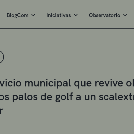
BlogCom
Iniciativas
Observatorio
S
vicio municipal que revive o
s palos de golf a un scalext
r