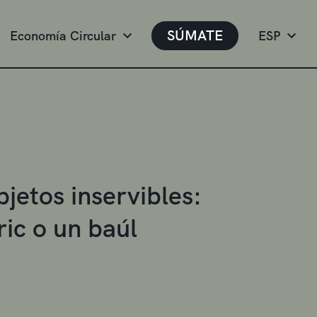
SÚMATE
Economía Circular
ESP
bjetos inservibles:
ric o un baúl