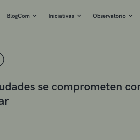
BlogCom
Iniciativas
Observatorio
S
iudades se comprometen co
ar