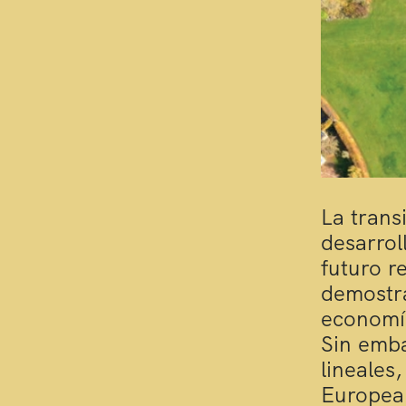
La trans
desarrol
futuro r
demostr
economía
Sin emba
lineales
Europea