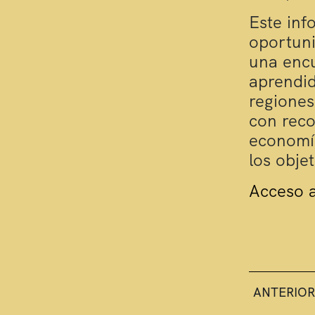
Este inf
oportuni
una encu
aprendid
regiones
con reco
economía
los obje
Acceso a
ANTERIOR