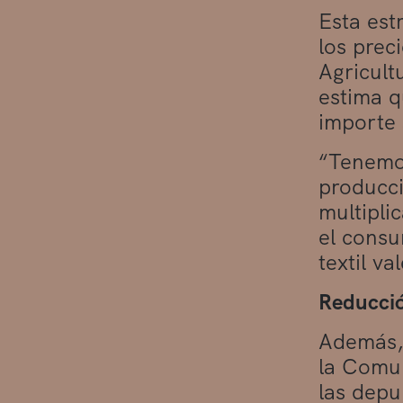
Esta est
los prec
Agricult
estima q
importe 
“Tenemos
producci
multipli
el consu
textil v
Reducció
Además, 
la Comun
las depu