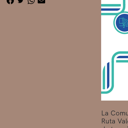
La Comun
Ruta Val