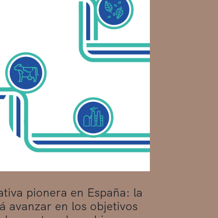
tiva pionera en España: la
 avanzar en los objetivos