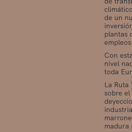
de trans
climátic
de un nu
inversió
plantas 
empleos
Con esta
nivel na
toda Eur
La Ruta 
sobre el
deyeccio
industri
marrones
madura p