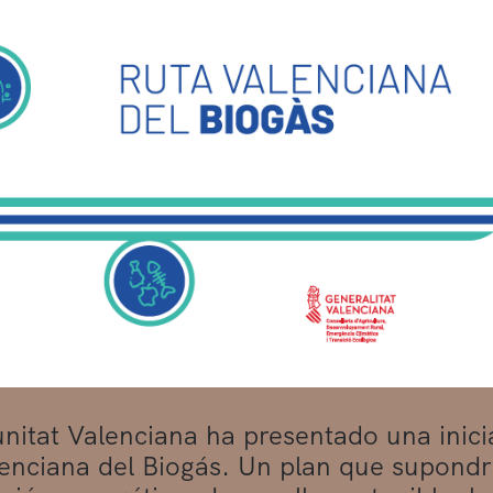
itat Valenciana ha presentado una inicia
enciana del Biogás. Un plan que supondrá