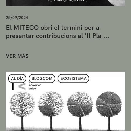
25/09/2024
El MITECO obri el termini per a
presentar contribucions al 'II Pla ...
VER MÁS
AL DÍA
BLOGCOM
ECOSISTEMA