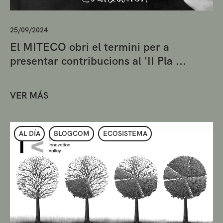
25/09/2024
El MITECO obri el termini per a
presentar contribucions al 'II Pla ...
VER MÁS
AL DÍA
BLOGCOM
ECOSISTEMA