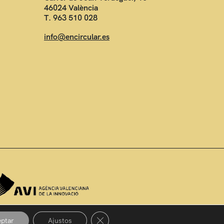
46024 València
T. 963 510 028
info@encircular.es
Close GDPR Cookie Banner
ptar
Ajustos