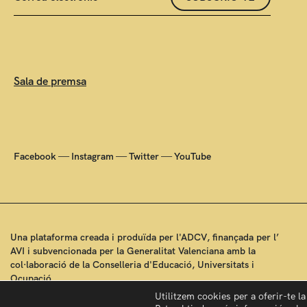
Sala de premsa
—
—
—
Facebook
Instagram
Twitter
YouTube
Una plataforma creada i produïda per l'ADCV, finançada per l’
AVI i subvencionada per la Generalitat Valenciana amb la
col·laboració de la Conselleria d'Educació, Universitats i
Ocupació.
Utilitzem cookies per a oferir-te l