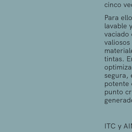
cinco ve
Para ell
lavable 
vaciado 
valiosos
material
tintas. 
optimiza
segura, 
potente 
punto cr
generado
ITC y AI