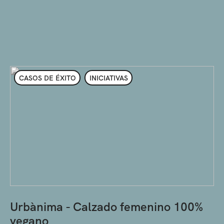
CASOS DE ÉXITO
INICIATIVAS
Urbànima - Calzado femenino 100%
vegano