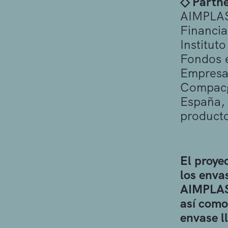
◇ Partne
AIMPLA
Financia
Institut
Fondos 
Empresas
Compacgl
España, 
productos
El proye
los enva
AIMPLAS 
así como
envase ll