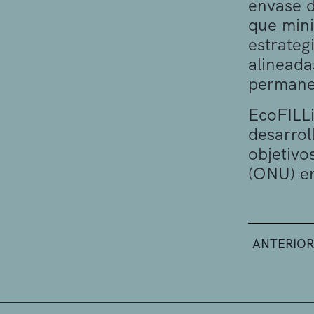
envase d
que mini
estrateg
alineada
permanen
EcoFILLi
desarrol
objetivo
(ONU) e
ANTERIOR