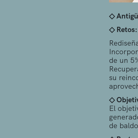
◇ Antig
◇ Retos:
Rediseña
Incorpor
de un 5
Recupera
su reinc
aprovech
◇ Objeti
El objet
generado
de baldo