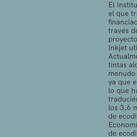
El Insti
el que t
financia
través d
proyecto
Inkjet u
Actualme
tintas a
menudo s
ya que e
lo que h
traducié
los 3,6 
de ecodi
Economía
de ecodi