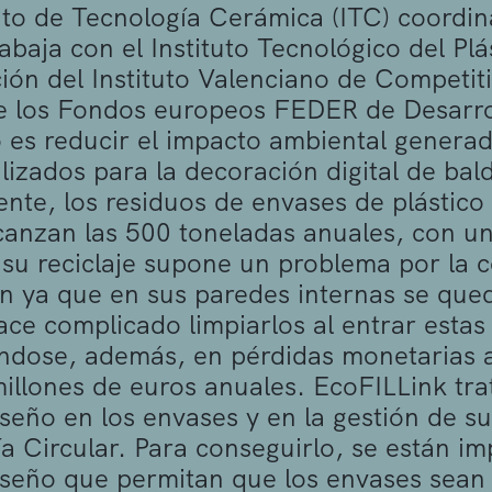
tuto de Tecnología Cerámica (ITC) coordi
rabaja con el Instituto Tecnológico del Pl
ción del Instituto Valenciano de Competit
e los Fondos europeos FEDER de Desarroll
 es reducir el impacto ambiental generad
tilizados para la decoración digital de ba
nte, los residuos de envases de plástico
lcanzan las 500 toneladas anuales, con 
u reciclaje supone un problema por la c
n ya que en sus paredes internas se qued
ace complicado limpiarlos al entrar estas
ndose, además, en pérdidas monetarias a
millones de euros anuales. EcoFILLink tra
seño en los envases y en la gestión de su
 Circular. Para conseguirlo, se están im
seño que permitan que los envases sean r