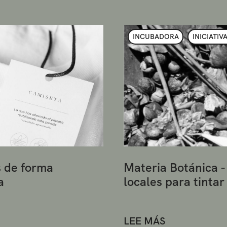
INCUBADORA
INICIATIV
s de forma
Materia Botánica -
a
locales para tinta
LEE MÁS