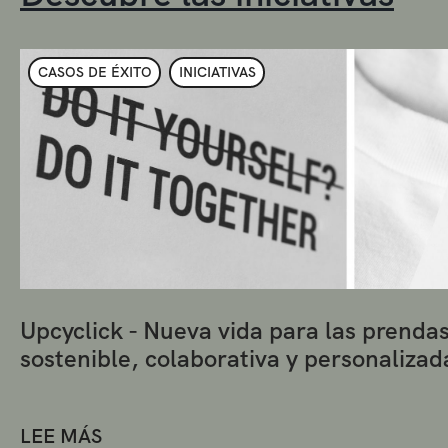
CASOS DE ÉXITO
INICIATIVAS
Upcyclick - Nueva vida para las prenda
sostenible, colaborativa y personalizad
LEE MÁS