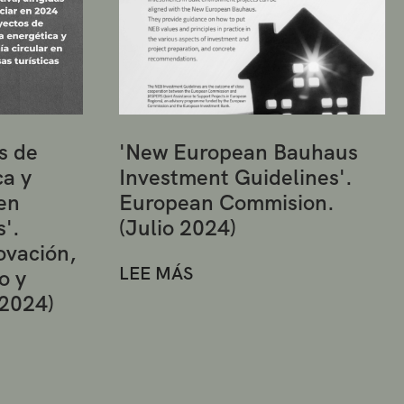
s de
'New European Bauhaus
ca y
Investment Guidelines'.
en
European Commision.
s'.
(Julio 2024)
ovación,
LEE MÁS
o y
 2024)