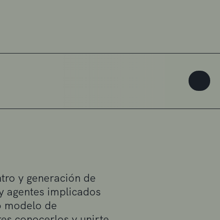
tro y generación de
 y agentes implicados
vo modelo de
es conocerlos y unirte