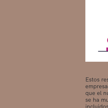
Estos re
empresas
que el n
se ha mu
incluido