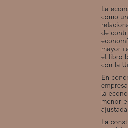
La econo
como una
relacion
de contri
economía
mayor re
el libro
con la U
En concr
empresas
la econo
menor es
ajustada
La const