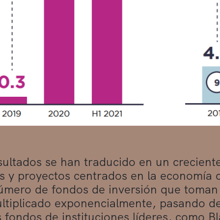
sultados se han traducido en un creciente 
 y proyectos centrados en la economía ci
úmero de fondos de inversión que toman 
ltiplicado exponencialmente, pasando de 
s fondos de instituciones líderes, como 