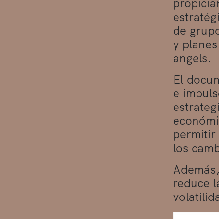
propicia
estratég
de grupo
y planes
angels.
El docum
e impuls
estrateg
económic
permitir
los camb
Además, 
reduce l
volatilid