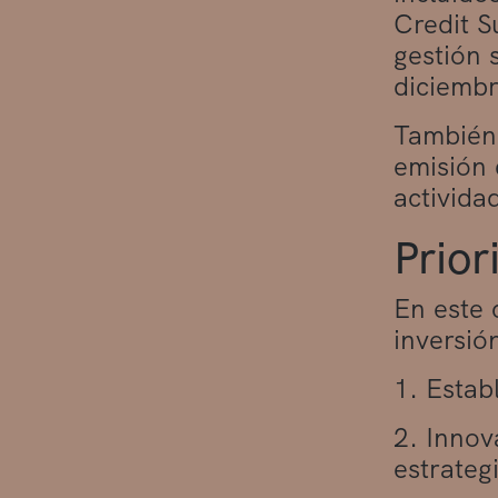
Credit S
gestión 
diciembr
También 
emisión 
activida
Prior
En este 
inversió
1. Estab
2. Innov
estrateg