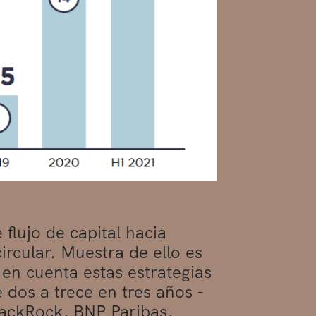
flujo de capital hacia
rcular. Muestra de ello es
en cuenta estas estrategias
dos a trece en tres años -
BlackRock, BNP Paribas,