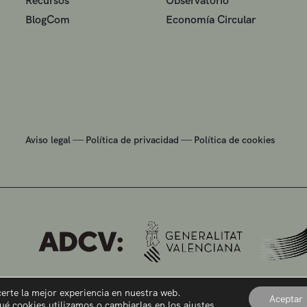
Recursos
Observatorio
BlogCom
Economía Circular
—
—
Aviso legal
Política de privacidad
Política de cookies
certe la mejor experiencia en nuestra web.
Aceptar
ué cookies utilizamos o cambiarlas en los
ajustes
.