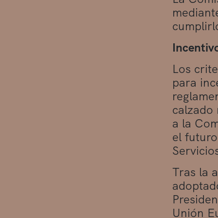
mediante
cumplirl
Incentiv
Los crit
para inc
reglamen
calzado 
a la Com
el futur
Servicio
Tras la 
adoptado
Presiden
Unión Eu