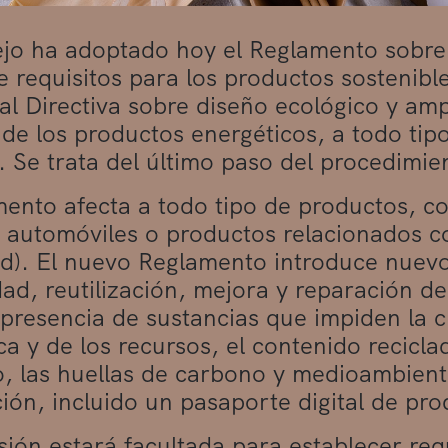
jo ha adoptado hoy el Reglamento sobre
e requisitos para los productos sostenibl
ual Directiva sobre diseño ecológico y amp
 de los productos energéticos, a todo tip
. Se trata del último paso del procedimie
mento afecta a todo tipo de productos, c
 automóviles o productos relacionados co
d). El nuevo Reglamento introduce nuevo
dad, reutilización, mejora y reparación d
 presencia de sustancias que impiden la ci
ca y de los recursos, el contenido reciclad
o, las huellas de carbono y medioambienta
ión, incluido un pasaporte digital de pro
ión estará facultada para establecer req