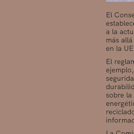
El Conse
establec
a la act
más allá
en la UE
El regla
ejemplo,
segurida
durabili
sobre la
energéti
reciclad
informac
La Comis