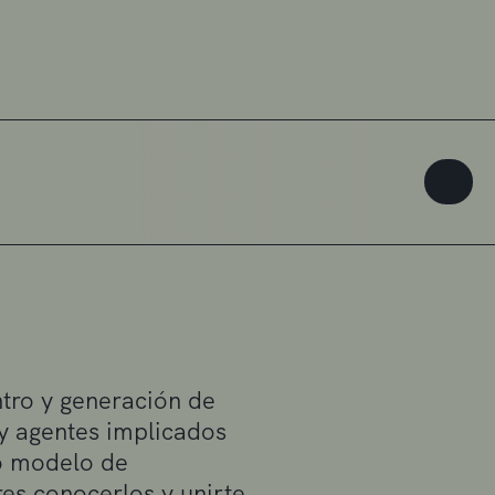
tro y generación de
 y agentes implicados
vo modelo de
es conocerlos y unirte