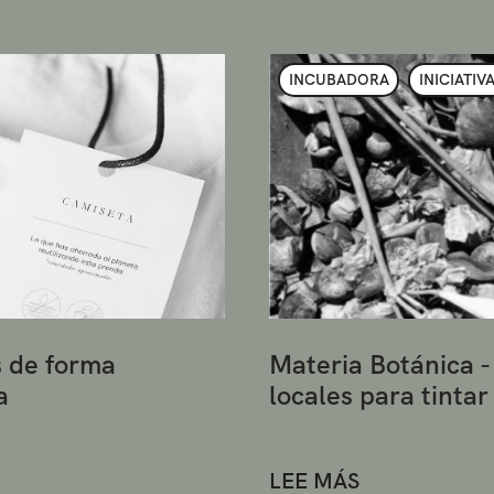
INCUBADORA
INICIATIV
s de forma
Materia Botánica -
a
locales para tinta
LEE MÁS