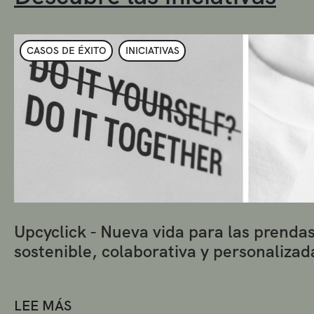
CASOS DE ÉXITO
INICIATIVAS
Upcyclick - Nueva vida para las prenda
sostenible, colaborativa y personalizad
LEE MÁS