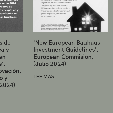
s de
'New European Bauhaus
ca y
Investment Guidelines'.
en
European Commision.
s'.
(Julio 2024)
ovación,
LEE MÁS
o y
 2024)